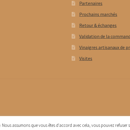
Partenaires
Prochains marchés
Retour & échanges
Validation de la comman
Vinaigres artisanaux de p
Visites
nce. Nous assumons que vous êtes d'accord avec cela, vous pouvez refuser s