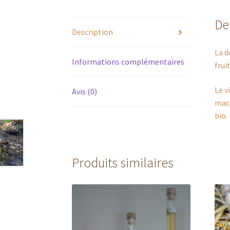
De
Description
La d
Informations complémentaires
fru
Le v
Avis (0)
macé
bio.
Produits similaires