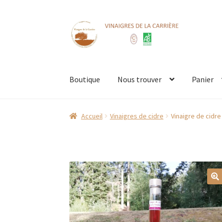
Aller
Aller
à
au
la
contenu
navigation
Boutique
Nous trouver
Panier
Accueil
Boutique
CGV
Contact
Mentions Légal
Accueil
Vinaigres de cidre
Vinaigre de cidre
Prochains marchés
Retour & échanges
Valid