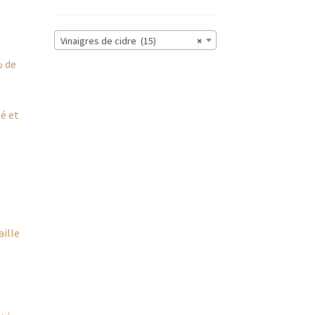
Vinaigres de cidre (15)
×
% de
té et
aille