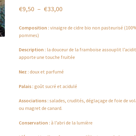
Plage
€
9,50
–
€
33,00
de
Composition :
vinaigre de cidre bio non pasteurisé (100
prix :
pommes)
€9,50
Description :
la douceur de la framboise assouplit l’acidi
à
apporte une touche fruitée
€33,00
Nez :
doux et parfumé
Palais :
goût sucré et acidulé
Associations :
salades, crudités, déglaçage de foie de vol
ou magret de canard.
Conservation :
à l’abri de la lumière