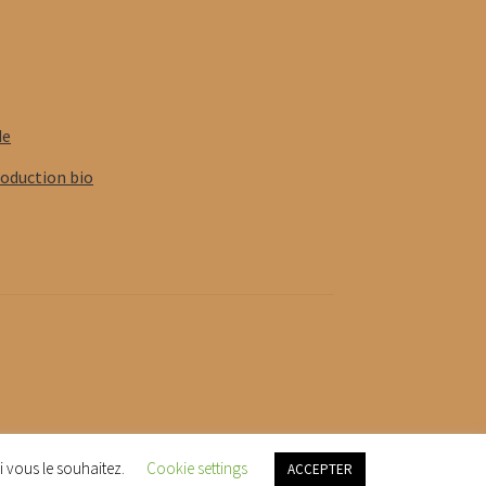
de
roduction bio
i vous le souhaitez.
Cookie settings
ACCEPTER