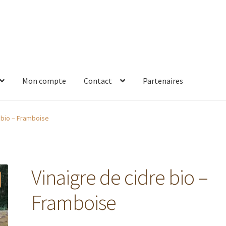
Mon compte
Contact
Partenaires
es
Mon compte
Nos points de vente
Nous trouver
Panier
Partenai
 bio – Framboise
ation de la commande
Visites
Vinaigre de cidre bio –
Framboise