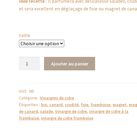
Idée recette :
Il parfumera avec délicatesse salades, crud
et sera excellent en déglaçage de foie ou magret de cana
taille
quantité
Ajouter au panier
de
Vinaigre
de
cidre
UGS :
ND
Catégorie :
Vinaigres de cidre
bio
Étiquettes :
bio
,
canard
,
crudité
,
foie
,
framboise
,
magret
,
mag
–
de canard
,
salade
,
Vinaigre de cidre
,
vinaigre de cidre à la
Framboise
framboise
,
vinaigre de cidre framboise