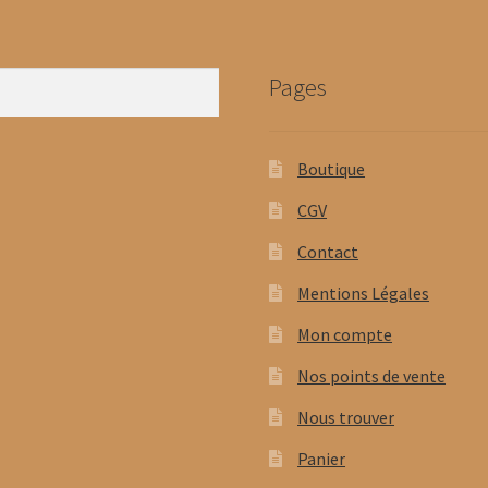
sur
s
la
la
page
p
Pages
du
d
produit
p
Boutique
CGV
Contact
Mentions Légales
Mon compte
Nos points de vente
Nous trouver
Panier