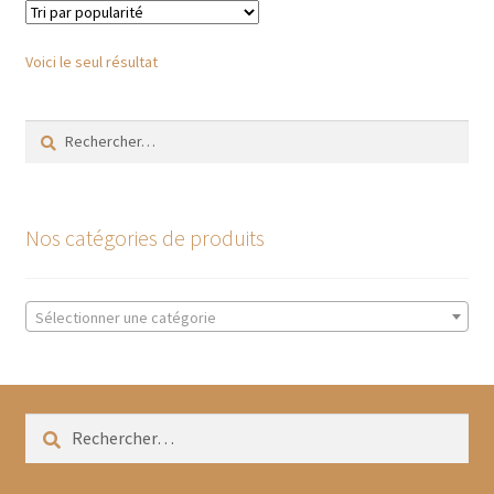
Les
options
Voici le seul résultat
peuvent
être
Rechercher :
choisies
sur
la
page
Nos catégories de produits
du
produit
Sélectionner une catégorie
Rechercher :