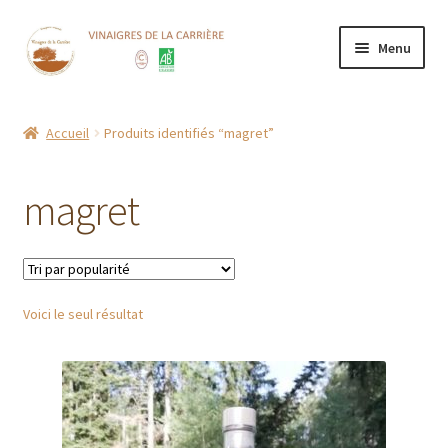
Aller
Aller
Menu
à
au
la
contenu
Accueil
navigation
Accueil
Produits identifiés “magret”
Boutique
magret
CGV
Contact
Voici le seul résultat
Mentions Légales
Mon compte
Nos points de vente