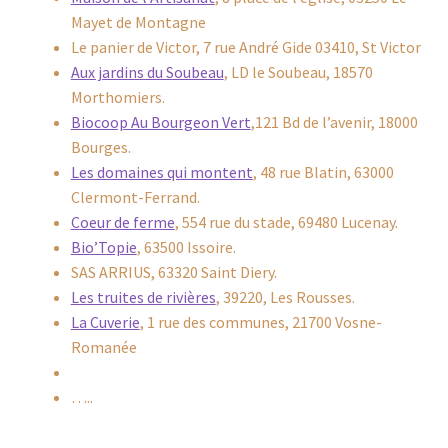
Mayet de Montagne
Nous trouver
Le panier de Victor, 7 rue André Gide 03410, St Victor
Aux jardins du Soubeau
, LD le Soubeau, 18570
Panier
Morthomiers.
Biocoop Au Bourgeon Vert
,121 Bd de l’avenir, 18000
Partenaires
Bourges.
Les domaines qui montent
, 48 rue Blatin, 63000
Prochains marchés
Clermont-Ferrand.
Coeur de ferme
, 554 rue du stade, 69480 Lucenay.
Retour & échanges
Bio’Topie
, 63500 Issoire.
SAS ARRIUS, 63320 Saint Diery.
Validation de la commande
Les truites de rivières
, 39220, Les Rousses.
La Cuverie
, 1 rue des communes, 21700 Vosne-
Visites
Romanée
…..