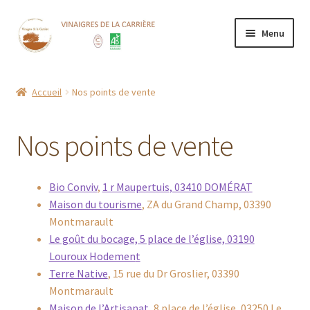
Aller
Aller
Menu
à
au
la
contenu
Accueil
navigation
Accueil
Nos points de vente
Boutique
Nos points de vente
CGV
Contact
Bio Conviv
,
1 r Maupertuis, 03410 DOMÉRAT
Maison du tourisme
, ZA du Grand Champ, 03390
Mentions Légales
Montmarault
Le goût du bocage, 5 place de l’église, 03190
Mon compte
Louroux Hodemen
t
Terre Native
, 15 rue du Dr Groslier, 03390
Montmarault
Nos points de vente
Maison de l’Artisanat
, 8 place de l’église, 03250 Le