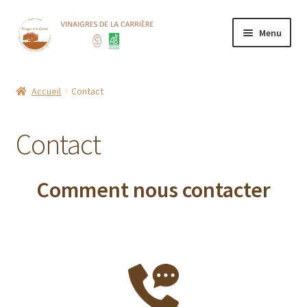
Aller
Aller
Menu
à
au
la
contenu
Accueil
navigation
Accueil
Contact
Boutique
Contact
CGV
Contact
Comment nous contacter
Mentions Légales
Mon compte
Nos points de vente