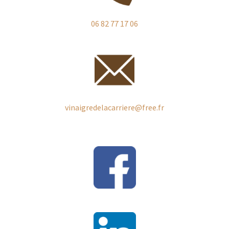
Nous trouver
06 82 77 17 06
Panier
Partenaires
Prochains marchés
vinaigredelacarriere@free.fr
Retour & échanges
Validation de la commande
Visites