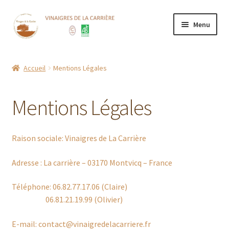
Aller
Aller
Menu
à
au
la
contenu
Accueil
navigation
Accueil
Mentions Légales
Boutique
Mentions Légales
CGV
Contact
Raison sociale: Vinaigres de La Carrière
Mentions Légales
Adresse : La carrière – 03170 Montvicq – France
Téléphone: 06.82.77.17.06 (Claire)
Mon compte
06.81.21.19.99 (Olivier)
Nos points de vente
E-mail: contact@vinaigredelacarriere.fr