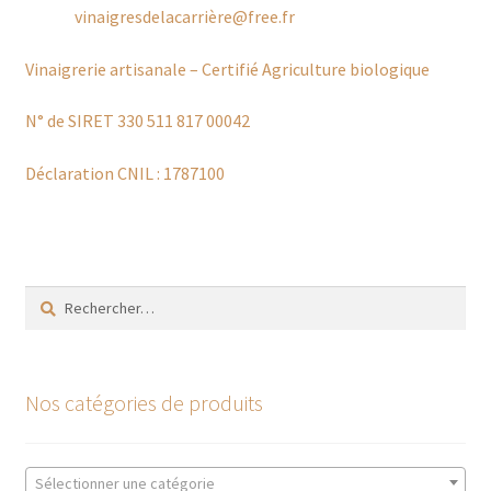
vinaigresdelacarrière@free.fr
Nous trouver
Vinaigrerie artisanale – Certifié Agriculture biologique
Panier
N° de SIRET 330 511 817 00042
Partenaires
Déclaration CNIL : 1787100
Prochains marchés
Retour & échanges
Rechercher :
Validation de la commande
Visites
Nos catégories de produits
Sélectionner une catégorie