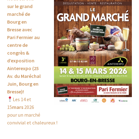
sur le grand
Nous trouver
marché de
Bourg en
Panier
Bresse avec
Pari Fermier au
Partenaires
centre de
congrès &
Prochains marchés
d’exposition
Ainterexpo (25
Retour & échanges
Av. du Maréchal
Juin, Bourg en
Validation de la commande
Bresse)!
Les 14 et
15
mars
2026
Visites
pour un marché
convivial et chaleureux !