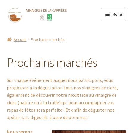
Aller
Aller
Menu
à
au
la
contenu
Accueil
navigation
Accueil
Prochains marchés
Boutique
Prochains marchés
CGV
Contact
Sur chaque événement auquel nous participons, vous
proposons à la dégustation tous nos vinaigres de cidre,
Mentions Légales
également de découvrir notre moutarde au vinaigre de
cidre (nature ou à la truffe) qui pour accompagner vos
Mon compte
repas de fêtes sera parfaite ! Et enfin de déguster nos
apéritifs et digestifs à base de pommes !
Nos points de vente
Nous serons