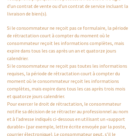
d’un contrat de vente ou d’un contrat de service incluant la
Nous trouver
livraison de bien(s).
Panier
Si le consommateur ne reçoit pas ce formulaire, la période
de rétractation court à compter du moment où le
Partenaires
consommateur reçoit les informations complètes, mais
expire dans tous les cas après un an et quatorze jours
Prochains marchés
calendrier.
Si le consommateur ne reçoit pas toutes les informations
Retour & échanges
requises, la période de rétractation court à compter du
moment où le consommateur reçoit les informations
complètes, mais expire dans tous les cas après trois mois
Validation de la commande
et quatorze jours calendrier.
Pour exercer le droit de rétractation, le consommateur
Visites
notifie sa décision de se rétracter au professionnel au nom
et à l’adresse indiqués ci-dessous en utilisant un «support
durable» (par exemple, lettre écrite envoyée par la poste,
courrier électronique). Le consommateur peut, s’il le