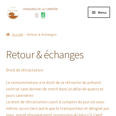
Aller
Aller
Menu
à
au
la
contenu
Accueil
navigation
Accueil
Retour & échanges
Boutique
Retour & échanges
CGV
Contact
Droit de rétractation
Mentions Légales
Le consommateur a le droit de se rétracter du présent
contrat sans donner de motif dans un délai de quatorze
jours calendrier.
Mon compte
Le droit de rétractation court à compter du jour où vous-
même, ou un tiers autre que le transporteur et désigné par
Nos points de vente
vous, prend physiquement possession du bien s’il s’agit