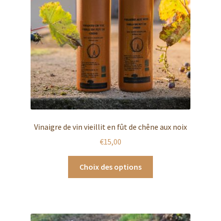
Vinaigre de vin vieillit en fût de chêne aux noix
€
15,00
Ce
Choix des options
produit
a
plusieurs
variations.