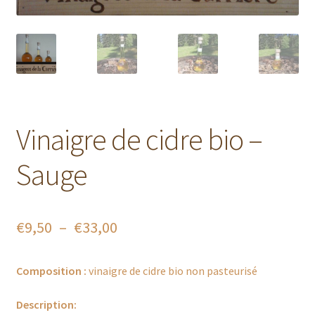
Nous trouver
Panier
Partenaires
Vinaigre de cidre bio –
Prochains marchés
Sauge
Retour & échanges
Validation de la commande
Plage
€
9,50
–
€
33,00
Visites
de
Composition :
vinaigre de cidre bio non pasteurisé
prix :
€9,50
Description: