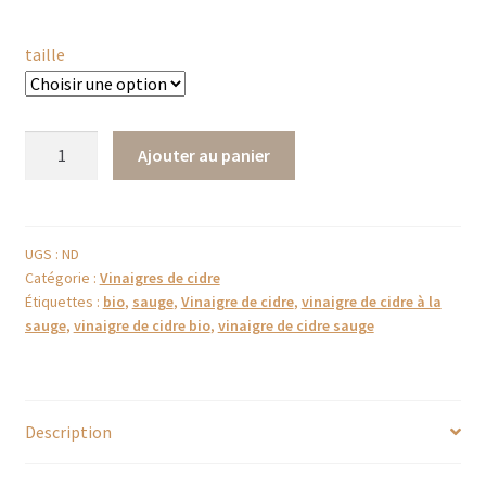
taille
quantité
Ajouter au panier
de
Vinaigre
de
cidre
UGS :
ND
Catégorie :
Vinaigres de cidre
bio
Étiquettes :
bio
,
sauge
,
Vinaigre de cidre
,
vinaigre de cidre à la
–
sauge
,
vinaigre de cidre bio
,
vinaigre de cidre sauge
Sauge
Description