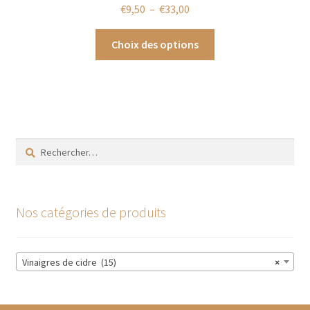
Plage
€
9,50
–
€
33,00
de
Ce
prix :
Choix des options
produit
€9,50
a
à
plusieurs
€33,00
variations.
Les
options
Rechercher :
peuvent
être
choisies
sur
Nos catégories de produits
la
page
du
Vinaigres de cidre (15)
×
produit