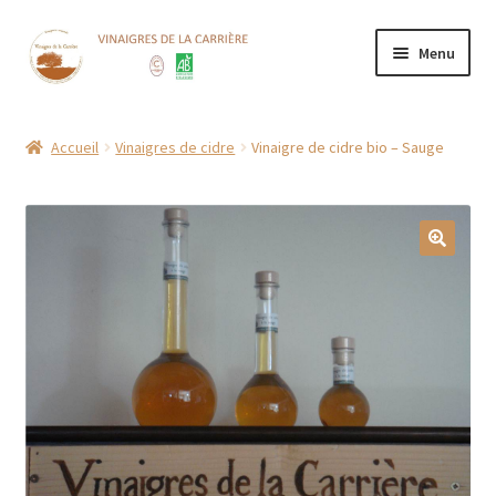
Aller
Aller
Menu
à
au
la
contenu
Accueil
navigation
Accueil
Vinaigres de cidre
Vinaigre de cidre bio – Sauge
Boutique
CGV
Contact
Mentions Légales
Mon compte
Nos points de vente