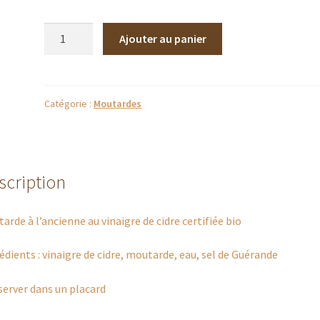
quantité
Ajouter au panier
de
Moutarde
à
l'ancienne
Catégorie :
Moutardes
scription
arde à l’ancienne au vinaigre de cidre certifiée bio
édients : vinaigre de cidre, moutarde, eau, sel de Guérande
erver dans un placard