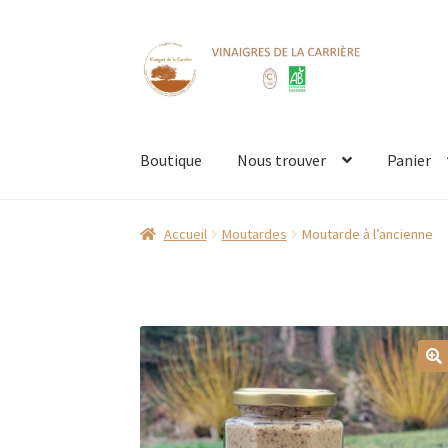
Aller
Aller
à
au
la
contenu
navigation
Boutique
Nous trouver
Panier
Accueil
Boutique
CGV
Contact
Mentions Légal
Accueil
Moutardes
Moutarde à l’ancienne
Prochains marchés
Retour & échanges
Valid