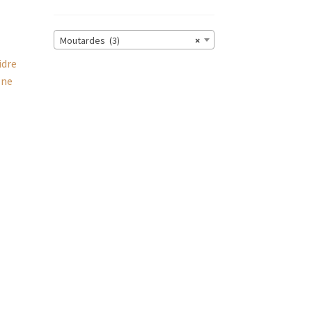
Moutardes (3)
×
idre
 ne