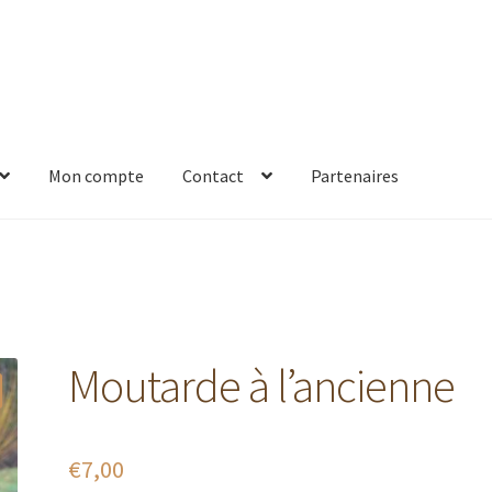
Mon compte
Contact
Partenaires
es
Mon compte
Nos points de vente
Nous trouver
Panier
Partenai
ation de la commande
Visites
Moutarde à l’ancienne
€
7,00