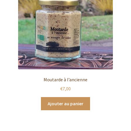
Nous trouver
Panier
Partenaires
Prochains marchés
Retour & échanges
Moutarde à l’ancienne
Validation de la commande
€
7,00
Visites
Ajouter au panier