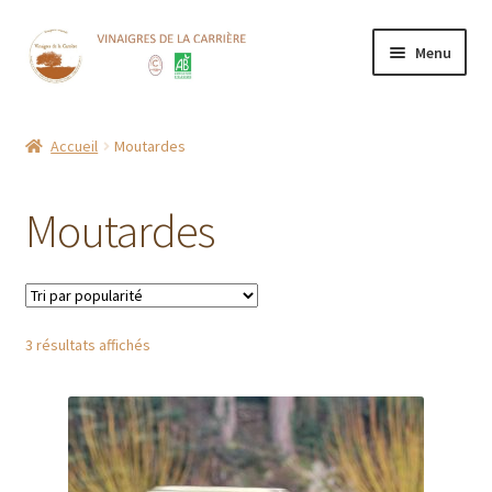
Aller
Aller
Menu
à
au
la
contenu
Accueil
navigation
Accueil
Moutardes
Boutique
Moutardes
CGV
Contact
Trié
3 résultats affichés
Mentions Légales
par
popularité
Mon compte
Nos points de vente