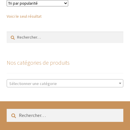
Les
options
Voici le seul résultat
peuvent
être
Rechercher :
choisies
sur
la
page
Nos catégories de produits
du
produit
Sélectionner une catégorie
Rechercher :