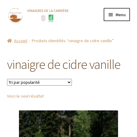
Aller
Aller
Menu
à
au
la
contenu
Accueil
navigation
Accueil
Produits identifiés “vinaigre de cidre vanille”
Boutique
vinaigre de cidre vanille
CGV
Contact
Voici le seul résultat
Mentions Légales
Mon compte
Nos points de vente