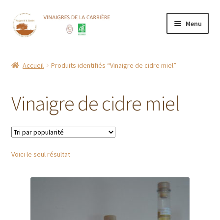
Aller
Aller
Menu
à
au
la
contenu
Accueil
navigation
Accueil
Produits identifiés “Vinaigre de cidre miel”
Boutique
Vinaigre de cidre miel
CGV
Contact
Voici le seul résultat
Mentions Légales
Mon compte
Nos points de vente