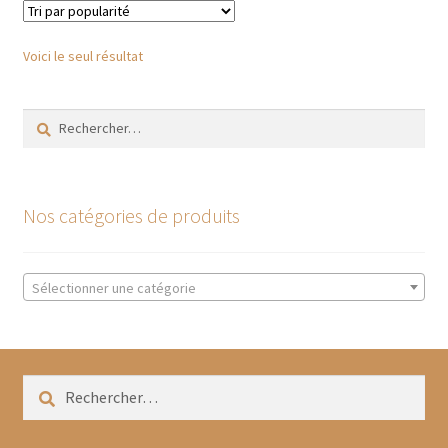
Les
options
Voici le seul résultat
peuvent
être
Rechercher :
choisies
sur
la
page
Nos catégories de produits
du
produit
Sélectionner une catégorie
Rechercher :