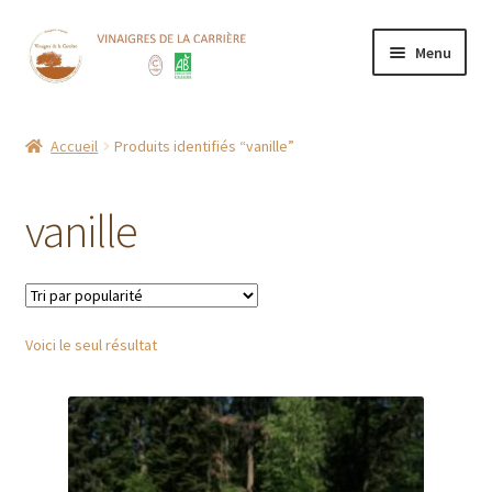
Aller
Aller
Menu
à
au
la
contenu
Accueil
navigation
Accueil
Produits identifiés “vanille”
Boutique
vanille
CGV
Contact
Voici le seul résultat
Mentions Légales
Mon compte
Nos points de vente