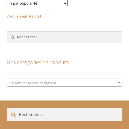
Les
options
Voici le seul résultat
peuvent
être
Rechercher :
choisies
sur
la
page
Nos catégories de produits
du
produit
Sélectionner une catégorie
Rechercher :