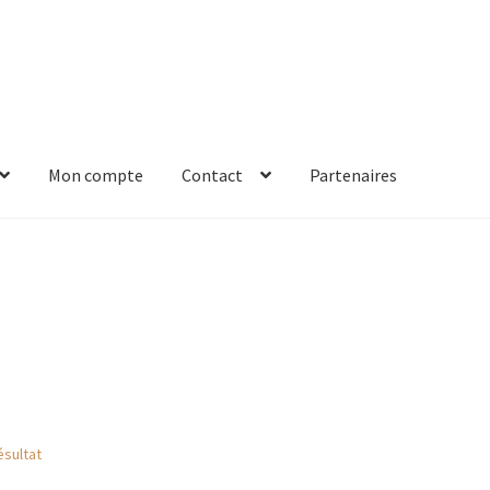
Mon compte
Contact
Partenaires
es
Mon compte
Nos points de vente
Nous trouver
Panier
Partenai
ation de la commande
Visites
ésultat