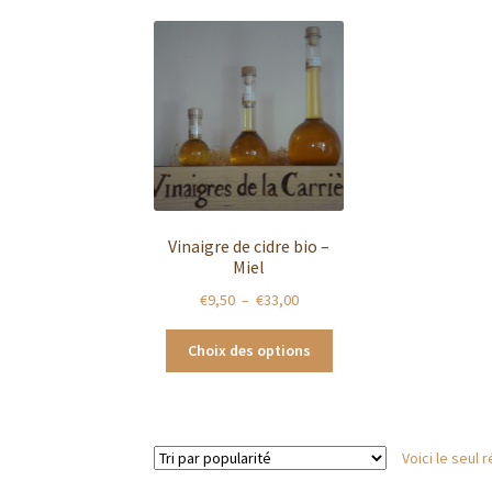
Vinaigre de cidre bio –
Miel
Plage
€
9,50
–
€
33,00
de
Ce
prix :
Choix des options
produit
€9,50
a
à
plusieurs
€33,00
variations.
Voici le seul r
Les
options