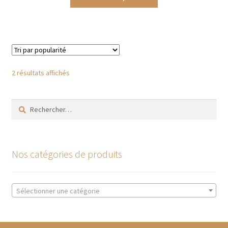
produit
€9,50
a
à
plusieurs
€33,00
variations.
Les
options
Trié
2 résultats affichés
peuvent
par
être
popularité
Rechercher :
choisies
sur
la
page
Nos catégories de produits
du
produit
Sélectionner une catégorie