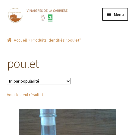
Aller
Aller
Menu
à
au
la
contenu
Accueil
navigation
Accueil
Produits identifiés “poulet”
Boutique
poulet
CGV
Contact
Voici le seul résultat
Mentions Légales
Mon compte
Nos points de vente