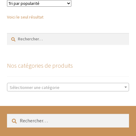
Les
options
Voici le seul résultat
peuvent
être
Rechercher :
choisies
sur
la
page
Nos catégories de produits
du
produit
Sélectionner une catégorie
Rechercher :