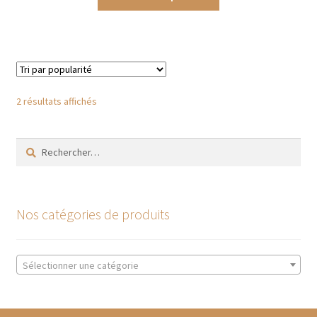
produit
€9,50
a
à
plusieurs
€33,00
variations.
Les
options
Trié
2 résultats affichés
peuvent
par
être
popularité
Rechercher :
choisies
sur
la
page
Nos catégories de produits
du
produit
Sélectionner une catégorie