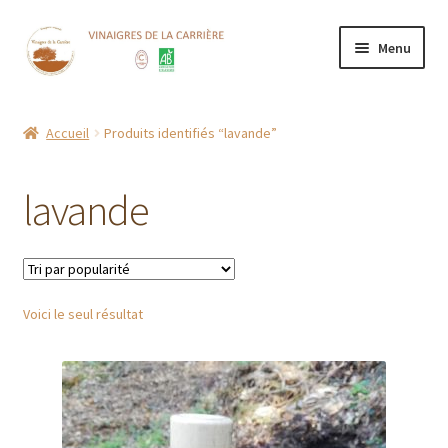
Aller
Aller
Menu
à
au
la
contenu
Accueil
navigation
Accueil
Produits identifiés “lavande”
Boutique
lavande
CGV
Contact
Voici le seul résultat
Mentions Légales
Mon compte
Nos points de vente