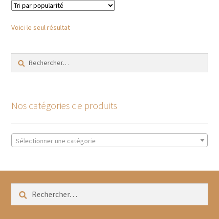
Les
options
Voici le seul résultat
peuvent
être
Rechercher :
choisies
sur
la
page
Nos catégories de produits
du
produit
Sélectionner une catégorie
Rechercher :