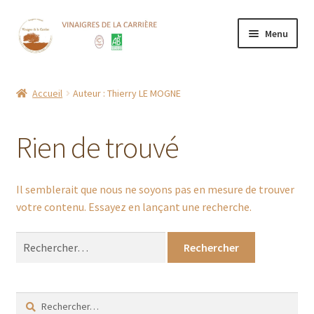
Aller
Aller
Menu
à
au
la
contenu
Accueil
navigation
Accueil
Auteur : Thierry LE MOGNE
Boutique
Rien de trouvé
CGV
Contact
Il semblerait que nous ne soyons pas en mesure de trouver
votre contenu. Essayez en lançant une recherche.
Mentions Légales
Rechercher :
Mon compte
Nos points de vente
Rechercher :